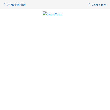
0376.448.488
Cont client
Business SSD Hosting
Îți oferim soluții hosting scalabile astfel încât
afacerea ta să crească în siguranță.
Pregătit pentru Afaceri: Multiple sisteme de Backup și
Securitate
LiteSpeed Cache: Viteze incredibile pt. WooCommerce,
PrestaShop, OpenCart
Resurse garantate începând cu 4CPU & 3GB RAM +
PowerBoost